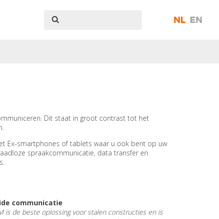
NL
EN
 communiceren. Dit staat in groot contrast tot het
n.
et Ex-smartphones of tablets waar u ook bent op uw
raadloze spraakcommunicatie, data transfer en
s.
lide communicatie
 is de beste oplossing voor stalen constructies en is