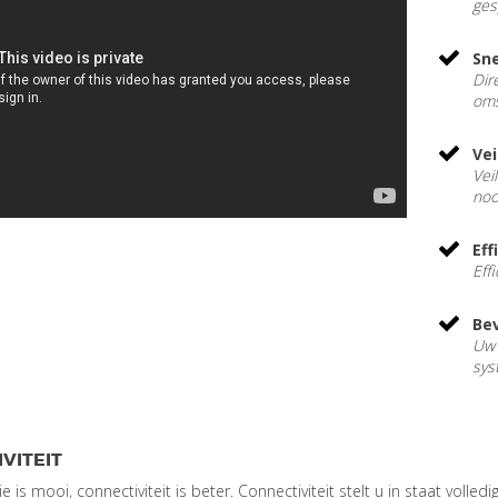
ges
Sn
Dir
oms
Vei
Vei
noo
Eff
Eff
Bev
Uw 
sys
VITEIT
is mooi, connectiviteit is beter. Connectiviteit stelt u in staat volled