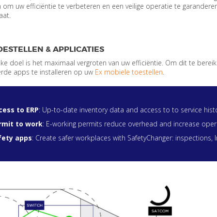
jn om uw efficiëntie te verbeteren en een veilige operatie te garander
aat.
OESTELLEN & APPLICATIES
ijke doel is het maximaal vergroten van uw efficiëntie. Om dit te bere
erde apps te installeren op uw
Ex mobiele toestellen
.
cess to ERP
: Up-to-date inventory data and access to to service hi
rmit to work
: E-working permits reduce overhead and increase opera
fety apps
: Create safer workplaces with SafetyChanger: inspections, I