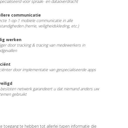
pecialiseerd voor spraak- en dataoverdracht
ellere communicatie
ecte 1-op-1 mobiele communicatie in alle
tandigheden (herrie, veiligheidskleding, etc.)
lig werken
liger door tracking & tracing van medewerkers in
dgevallen
iciënt
iciënter door implementatie van gespecialiseerde apps
eiligd
besloten netwerk garandeert u dat niemand anders uw
temen gebruikt
ige toegang te hebben tot allerlei typen informatie die