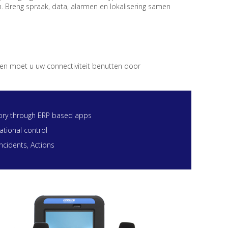
en. Breng spraak, data, alarmen en lokalisering samen
iken moet u uw connectiviteit benutten door
story through ERP based apps
tional control
ncidents, Actions