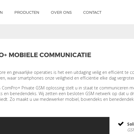
EN
PRODUCTEN
OVER ONS
CONTACT
+ MOBIELE COMMUNICATIE
ore en gevaarlijke operaties is het een uitdaging veilig en efficiënt te
en, waar smartphones onze veiligheid en efficiëntie elke dag vergrote
 ComPro+ Private GSM oplossing stelt u in staat te communiceren m
ks en benedendeks. Wij zetten een besloten GSM netwerk op dat u d
 biedt. Zo maakt u uw medewerker mobiel, bovendeks en benedendek
So
GSM