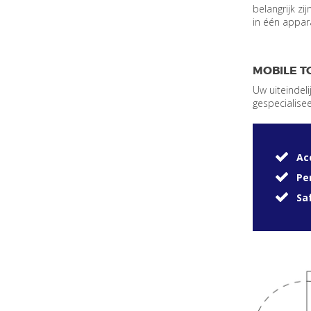
belangrijk zi
in één appar
MOBILE T
Uw uiteindel
gespecialise
Ac
Pe
Sa